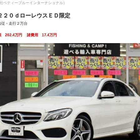
onal（株式会社ベティーブルーインターナショナル）
２２０ｄローレウスＥＤ限定
追従・走行２万台
額
202.4
万円
諸費用
17.4
万円