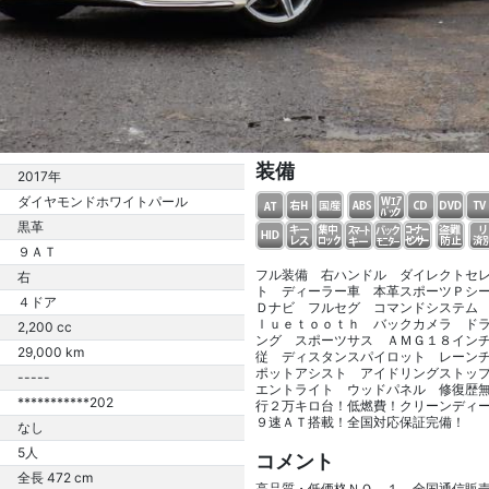
装備
2017年
ダイヤモンドホワイトパール
黒革
９ＡＴ
フル装備 右ハンドル ダイレクトセ
右
ト ディーラー車 本革スポーツＰシ
４ドア
Ｄナビ フルセグ コマンドシステム
ｌｕｅｔｏｏｔｈ バックカメラ ド
2,200 cc
ング スポーツサス ＡＭＧ１８イン
29,000 km
従 ディスタンスパイロット レーン
ポットアシスト アイドリングストッ
-----
エントライト ウッドパネル 修復歴
***********202
行２万キロ台！低燃費！クリーンディ
９速ＡＴ搭載！全国対応保証完備！
なし
5人
コメント
全長 472 cm