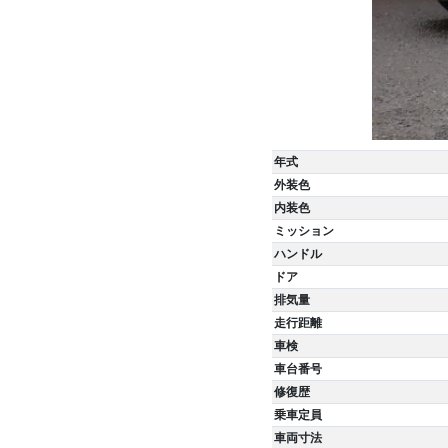
年式
外装色
内装色
ミッション
ハンドル
ドア
排気量
走行距離
車検
車台番号
修復歴
乗車定員
車両寸法