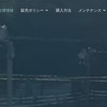
在庫情報
販売ポリシー
購入方法
メンテナンス