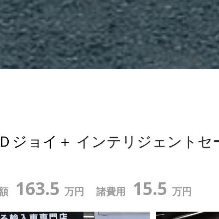
Ｄジョイ＋
インテリジェントセ
163.5
15.5
額
万円
諸費用
万円