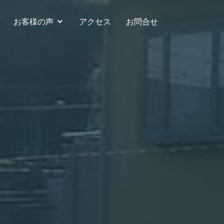
お客様の声
アクセス
お問合せ