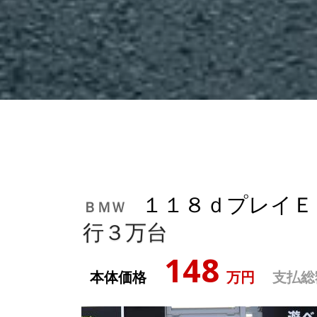
１１８ｄプレイＥ
ＢＭＷ
行３万台
148
本体価格
万円
支払総