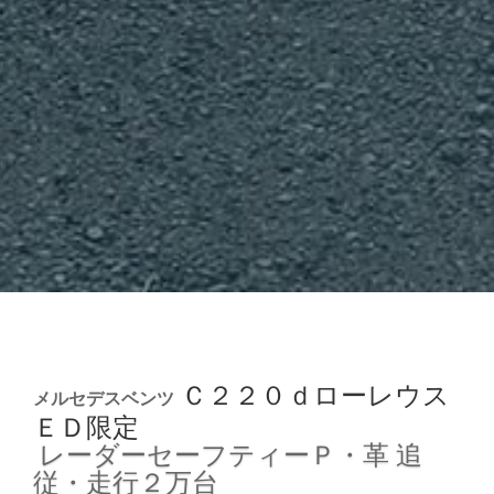
Ｃ２２０ｄローレウス
メルセデスベンツ
ＥＤ限定
レーダーセーフティーＰ・革
追
従・走行２万台