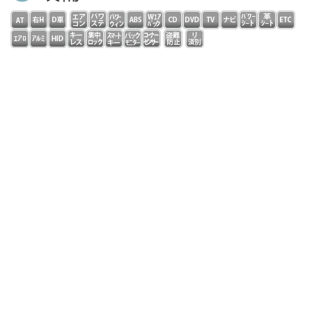
フル装備 右ハンドル ダイレクトセレクトコラムＡＴ
パドルシフト ディーラー車 本革スポーツＰシート シ
ートヒーター 純正ＨＤＤナビ フルセグ コマンドシス
テム ＤＶＤ再生 ＣＤ ＭＳＶ Ｂｌｕｅｔｏｏｔｈ
バックカメラ ドラレコ ＥＴＣ ＡＭＧスタイリング
スポーツサス ＡＭＧ１８インチアルミ ＬＥＤライト
自動追従 ディスタンスパイロット レーンチェンジアシ
スト ブラインドスポットアシスト アイドリングストッ
プキーレスゴー ＰＤＣ アンビエントライト ウッドパ
ネル 修復歴無し ローレウスＥＤ限定車！走行２万キロ
台！低燃費！クリーンディーゼルＤＯＨＣターボエンジン
＆９速ＡＴ搭載！全国対応保証完備！
コメント