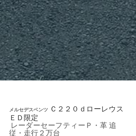
Ｃ２２０ｄローレウス
メルセデスベンツ
ＥＤ限定
レーダーセーフティーＰ・革
追
従・走行２万台