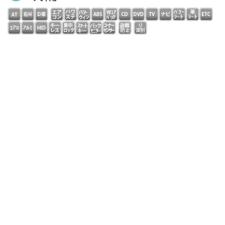
フル装備 右ハンドル ダイレクトセレクトコラムＡＴ
パドルシフト ディーラー車 本革スポーツＰシート シ
ートヒーター 純正ＨＤＤナビ フルセグ コマンドシス
テム ＤＶＤ再生 ＣＤ ＭＳＶ Ｂｌｕｅｔｏｏｔｈ
バックカメラ ドラレコ ＥＴＣ ＡＭＧスタイリング
スポーツサス ＡＭＧ１８インチアルミ ＬＥＤライト
自動追従 ディスタンスパイロット レーンチェンジアシ
スト ブラインドスポットアシスト アイドリングストッ
プキーレスゴー ＰＤＣ アンビエントライト ウッドパ
ネル 修復歴無し ローレウスＥＤ限定車！走行２万キロ
台！低燃費！クリーンディーゼルＤＯＨＣターボエンジン
＆９速ＡＴ搭載！全国対応保証完備！
コメント