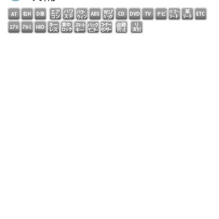
フル装備 右ハンドル ダイレクトセレクトコラムＡＴ
パドルシフト ディーラー車 本革スポーツＰシート シ
ートヒーター 純正ＨＤＤナビ フルセグ コマンドシス
テム ＤＶＤ再生 ＣＤ ＭＳＶ Ｂｌｕｅｔｏｏｔｈ
バックカメラ ドラレコ ＥＴＣ ＡＭＧスタイリング
スポーツサス ＡＭＧ１８インチアルミ ＬＥＤライト
自動追従 ディスタンスパイロット レーンチェンジアシ
スト ブラインドスポットアシスト アイドリングストッ
プキーレスゴー ＰＤＣ アンビエントライト ウッドパ
ネル 修復歴無し ローレウスＥＤ限定車！走行２万キロ
台！低燃費！クリーンディーゼルＤＯＨＣターボエンジン
＆９速ＡＴ搭載！全国対応保証完備！
コメント