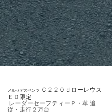
Ｃ２２０ｄローレウス
メルセデスベンツ
ＥＤ限定
レーダーセーフティーＰ・革
追
従・走行２万台