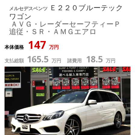
Ｅ２２０ブルーテック
メルセデスベンツ
ワゴン
ＡＶＧ・レーダーセーフティーＰ
追従・ＳＲ・ＡＭＧエアロ
147
本体価格
万円
165.5
18.5
支払総額
万円 諸費用
万円