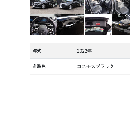
2022年
年式
コスモスブラック
外装色
黒ハーフ革
内装色
８ＡＴ
ミッション
４ドア
ドア
35,700 km
走行距離