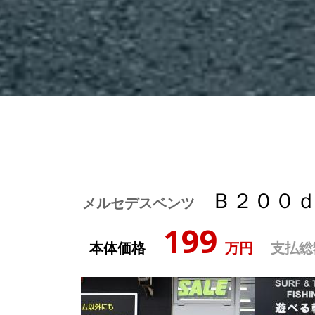
Ｂ２００
メルセデスベンツ
199
本体価格
万円
支払総