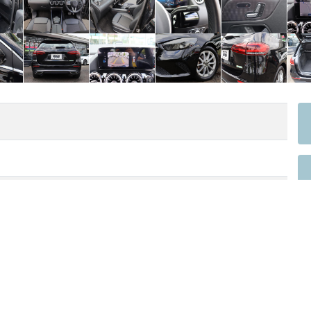
右
ハンドル
2,000 cc
排気量
9年04月
車検