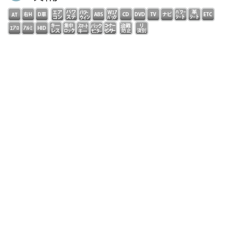
フル装備 右ハンドル ダイレクトセレクトコラムＡＴ
パドルシフト ディーラー車 本革スポーツＰシート シ
ートヒーター 純正ＨＤＤナビ フルセグ コマンドシス
テム ＤＶＤ再生 ＣＤ ＭＳＶ Ｂｌｕｅｔｏｏｔｈ
バックカメラ ドラレコ ＥＴＣ ＡＭＧスタイリング
スポーツサス ＡＭＧ１８インチアルミ ＬＥＤライト
自動追従 ディスタンスパイロット レーンチェンジアシ
スト ブラインドスポットアシスト アイドリングストッ
プキーレスゴー ＰＤＣ アンビエントライト ウッドパ
ネル 修復歴無し ローレウスＥＤ限定車！走行２万キロ
台！低燃費！クリーンディーゼルＤＯＨＣターボエンジン
＆９速ＡＴ搭載！全国対応保証完備！
コメント