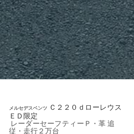
Ｃ２２０ｄローレウス
メルセデスベンツ
ＥＤ限定
レーダーセーフティーＰ・革
追
従・走行２万台