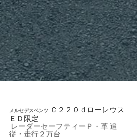
Ｃ２２０ｄローレウス
メルセデスベンツ
ＥＤ限定
レーダーセーフティーＰ・革
追
従・走行２万台