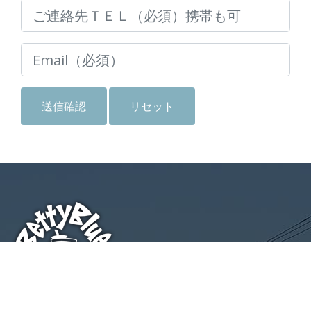
SURF & TURF!