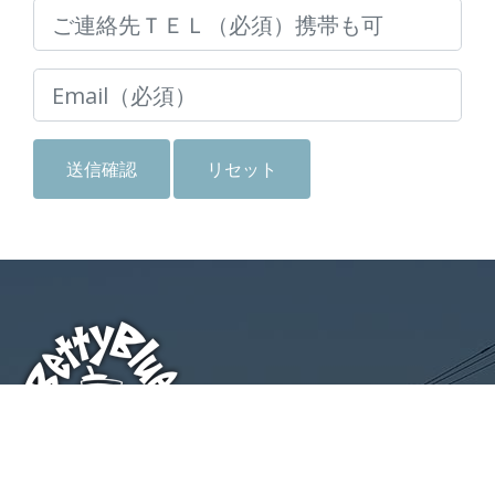
SURF & TURF!