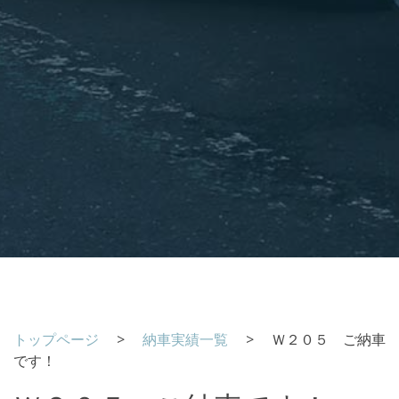
トップページ
>
納車実績一覧
> Ｗ２０５ ご納車
です！