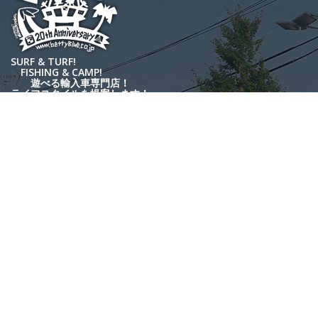
SURF & TURF!
FISHING & CAMP!
遊べる輸入車専門店！
ライフスタイルを提案します！
株式会社ベティーブルーインターナショナル
〒235-0045
神奈川県横浜市磯子区洋光台6-3-12
Tel.045-367-9199 / Fax.045-367-9299
営業時間 10:30～19:00
定休日 月曜(祝日の際は翌日)
在庫情報
会社概要
選ばれる理由
アクセス
遊べる輸入車
採用情報
購入方法
お問合せ